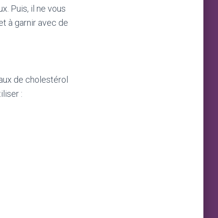
x. Puis, il ne vous
et à garnir avec de
aux de cholestérol
liser :