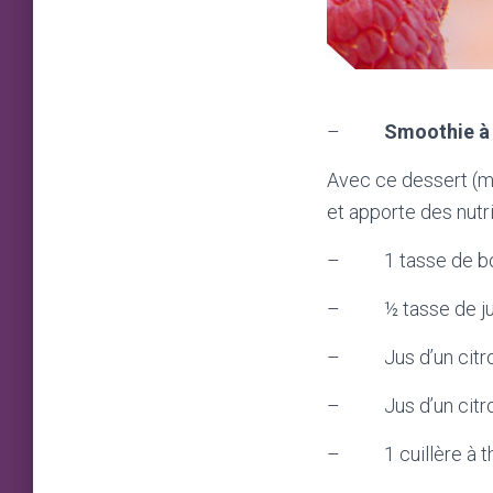
–
Smoothie à 
Avec ce dessert (mo
et apporte des nutri
– 1 tasse de bois
– ½ tasse de jus
– Jus d’un citr
– Jus d’un citro
– 1 cuillère à th