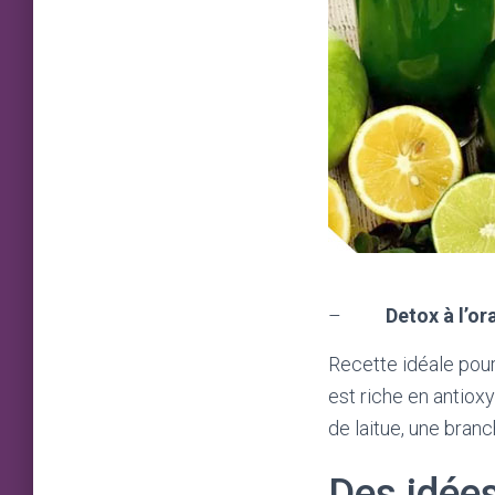
–
Detox à l’o
Recette idéale pour
est riche en antiox
de laitue, une branc
Des idée