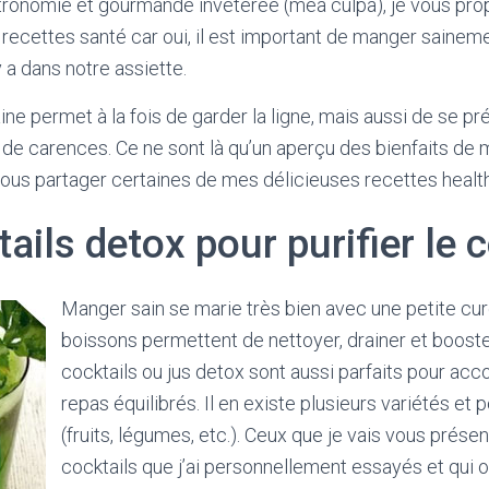
ronomie et gourmande invétérée (mea culpa), je vous prop
recettes santé car oui, il est important de manger sainemen
y a dans notre assiette.
ine permet à la fois de garder la ligne, mais aussi de se p
 de carences. Ce ne sont là qu’un aperçu des bienfaits de 
e vous partager certaines de mes délicieuses recettes health
ails detox pour purifier le 
Manger sain se marie très bien avec une petite cu
boissons permettent de nettoyer, drainer et booste
cocktails ou jus detox sont aussi parfaits pour a
repas équilibrés. Il en existe plusieurs variétés et 
(fruits, légumes, etc.). Ceux que je vais vous présen
cocktails que j’ai personnellement essayés et qui 