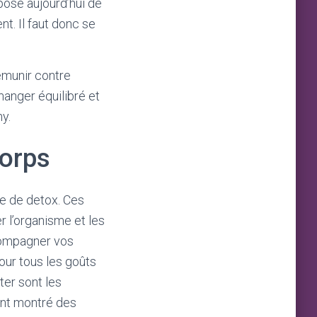
ose aujourd’hui de
t. Il faut donc se
rémunir contre
manger équilibré et
y.
corps
re de detox. Ces
r l’organisme et les
ccompagner vos
pour tous les goûts
ter sont les
ont montré des